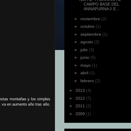
CAMPO BASE DEL
ANNAPURNA // E...
►
noviembre
(2)
►
octubre
(1)
►
septiembre
(1)
►
agosto
(2)
►
julio
(3)
►
junio
(5)
►
mayo
(1)
►
abril
(1)
►
febrero
(2)
►
2013
(4)
►
2012
(7)
 estas montañas y los simples
s, va en aumento año tras año.
►
2011
(2)
►
2009
(1)