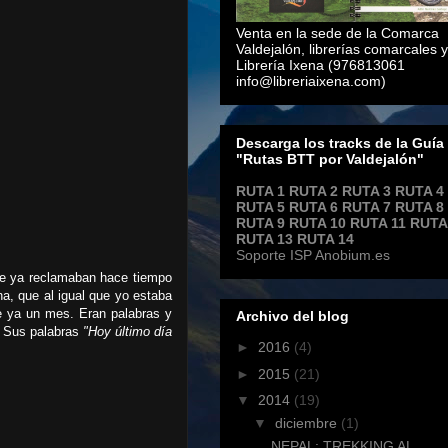
Venta en la sede de la Comarca
Valdejalón, librerías comarcales y
Librería Ixena (976813061
info@libreriaixena.com)
Descarga los tracks de la Guía
"Rutas BTT por Valdejalón"
RUTA 1
RUTA 2
RUTA 3
RUTA 4
RUTA 5
RUTA 6
RUTA 7
RUTA 8
RUTA 9
RUTA 10
RUTA 11
RUTA
RUTA 13
RUTA 14
Soporte ISP Anobium.es
ue ya reclamaban hace tiempo
a, que al igual que yo estaba
e ya un mes. Eran palabras y
Archivo del blog
. Sus palabras
"Hoy último día
►
2016
(4)
►
2015
(21)
▼
2014
(19)
▼
diciembre
(1)
NEPAL: TREKKING AL