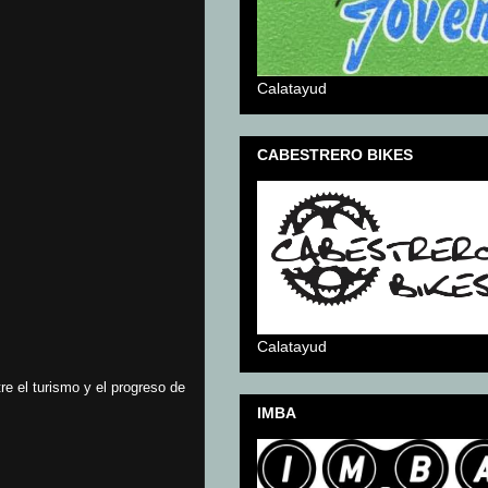
Calatayud
CABESTRERO BIKES
Calatayud
re el turismo y el progreso de
IMBA