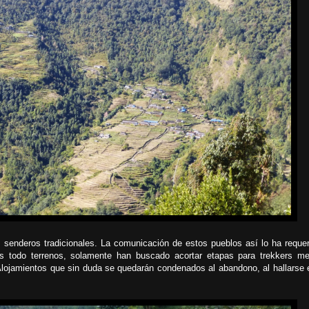
senderos tradicionales. La comunicación de estos pueblos así lo ha requer
s todo terrenos, solamente han buscado acortar etapas para trekkers m
Alojamientos que sin duda se quedarán condenados al abandono, al hallarse