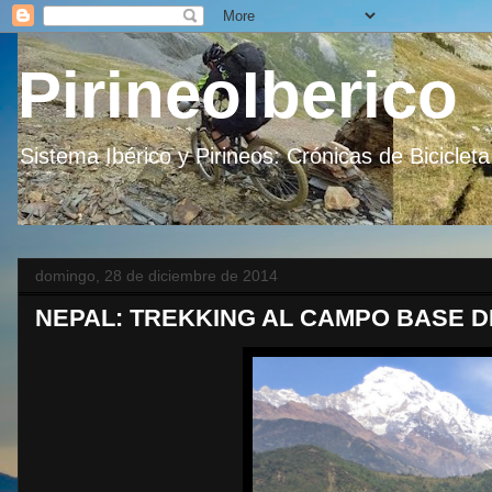
PirineoIberico
Sistema Ibérico y Pirineos: Crónicas de Bicicle
domingo, 28 de diciembre de 2014
NEPAL: TREKKING AL CAMPO BASE DEL