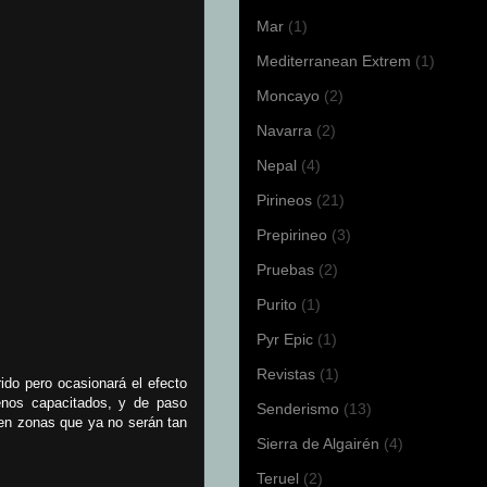
Mar
(1)
Mediterranean Extrem
(1)
Moncayo
(2)
Navarra
(2)
Nepal
(4)
Pirineos
(21)
Prepirineo
(3)
Pruebas
(2)
Purito
(1)
Pyr Epic
(1)
Revistas
(1)
ido pero ocasionará el efecto
enos capacitados, y de paso
Senderismo
(13)
 en zonas que ya no serán tan
Sierra de Algairén
(4)
Teruel
(2)