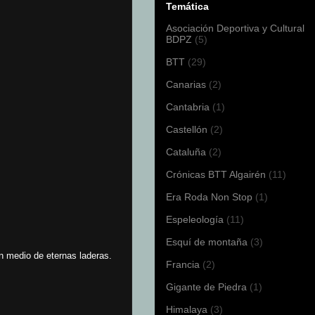
Temática
Asociación Deportiva y Cultural
BDPZ
(5)
BTT
(29)
Canarias
(2)
Cantabria
(1)
Castellón
(2)
Cataluña
(2)
Crónicas BTT Algairén
(11)
Era Roda Non Stop
(1)
Espeleología
(11)
Esquí de montaña
(3)
en medio de eternas laderas.
Francia
(2)
Gigante de Piedra
(1)
Himalaya
(3)