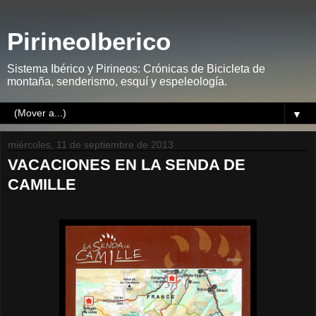
PirineoIberico
Sistema Ibérico y Pirineos: Crónicas de Bicicleta de
montaña, senderismo, esquí y espeleología.
▼
miércoles, 11 de septiembre de 2013
VACACIONES EN LA SENDA DE
CAMILLE