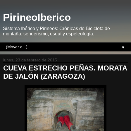
PirineoIberico
Sistema Ibérico y Pirineos: Crónicas de Bicicleta de
montaña, senderismo, esquí y espeleología.
▼
lunes, 23 de febrero de 2015
CUEVA ESTRECHO PEÑAS. MORATA
DE JALÓN (ZARAGOZA)